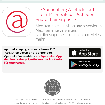
Die Sonnenberg-Apotheke auf
Ihrem iPhone, iPad, iPod oder
Android-Smartphone
Medikamente zur Abholung reservieren,
Medikamente verwalten,
Notdienstapotheken suchen und vieles
mehr.
ApothekenApp gratis installieren, PLZ
"09130" eingeben und "Sonnenberg-
Apotheke" auswählen.
Die ApothekenApp
der Sonnenberg-Apotheke – die Apotheke
für unterwegs.
Wir legen großen Wert auf den Schutz Ihrer persönlichen Daten und
garantieren die sichere Übertragung durch eine SSL-Verschlüsselung.